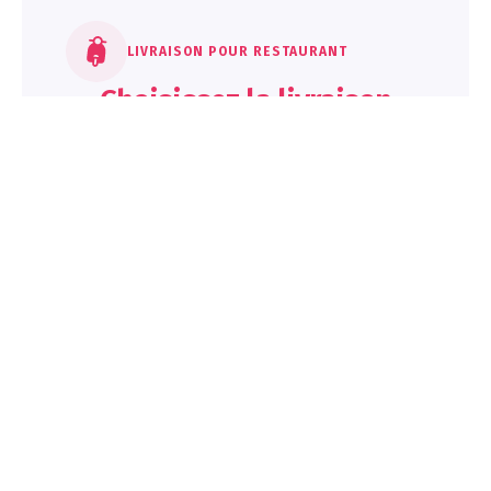
LIVRAISON POUR RESTAURANT
Choisissez la livraison
sans commissions
Acceptez les commandes en livraison
facilement depuis votre propre boutique en
ligne. Livrez avec vos livreurs ou nos
partenaires.
Création de zones de livraison
Tarifs ajustables selon les zones de
livraison
+ 300 agglomérations en France
desservies
En savoir plus