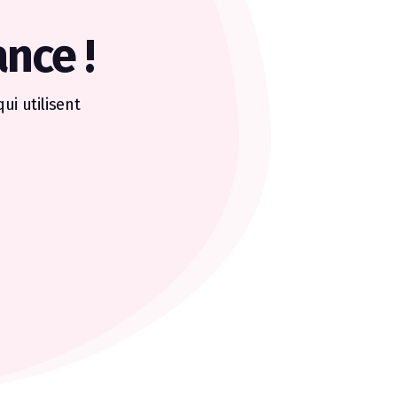
ance !
ui utilisent
PASTEL'S
Restaurant rapide 
Diviser par 2 ses
Découvrir le té