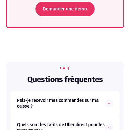
Demander une demo
F.A.Q.
Questions fréquentes
Puis-je recevoir mes commandes sur ma
caisse ?
Oui. ClickEat s'intègre directement avec
Zelty
et
Redbiscuit
, ce qui permet de
Quels sont les tarifs de Uber direct pour les