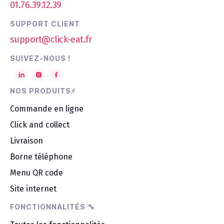
01.76.39.12.39
marges. Pour la livraison, elle est assurée
Votre site web existant
: le bouton
par vos livreurs ou nos partenaires de
de commande s'intègre en un clic.
SUPPORT CLIENT
livraison à la demande qui pratiquent des
QR code
: imprimable sur vos
support@click-eat.fr
frais fixes !
emballages, menus, vitrines pour
convertir vos clients sur place en
SUIVEZ-NOUS !
commandeurs en ligne.
NOS PRODUITS⚡
Commande en ligne
Click and collect
Livraison
Borne téléphone
Menu QR code
Site internet
FONCTIONNALITÉS 🔧