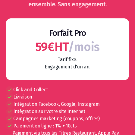
ensemble. Sans engagement.
Forfait Pro
59€HT
/mois
Tarif fixe.
Engagement d'un an.
Click and Collect
Livraison
Intégration Facebook, Google, Instagram
Intégration sur votre site internet
Campagnes marketing (coupons, offres)
Paiement en ligne : 1% + 10cts
Paiement via tous les Titres Restaurant, Apple Pay,