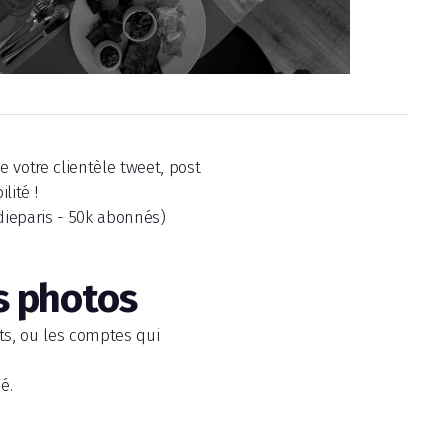
e votre clientèle tweet, post
lité !
dieparis - 50k abonnés)
es photos
ts, ou les comptes qui
é.