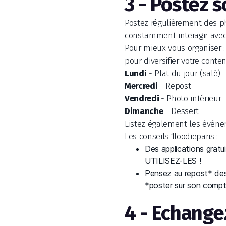
3 - Postez 
Postez régulièrement des ph
constamment interagir avec 
Pour mieux vous organiser :
pour diversifier votre conte
Lundi
- Plat du jour (salé)
Mercredi
- Repost
Vendredi
- Photo intérieur
Dimanche
- Dessert
Listez également les événe
Les conseils 1foodieparis :
Des applications gratu
UTILISEZ-LES !
Pensez au repost* des
*poster sur son compte
4 - Echang