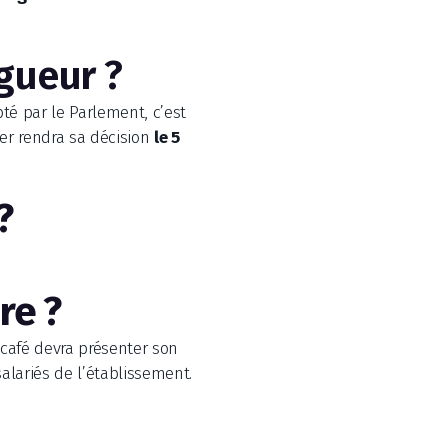
igueur ?
pté par le Parlement, c’est
ier rendra sa décision
le 5
?
re ?
 café devra présenter son
alariés de l’établissement.