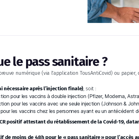
e le pass sanitaire ?
a preuve numérique (via l'application TousAntiCovid) ou papier
i nécessaire après l’injection finale)
, soit :
ection pour les vaccins à double injection (Pfizer, Moderna, Ast
ection pour les vaccins avec une seule injection (Johnson & Joh
on pour les vaccins chez les personnes ayant eu un antécédent de
PCR positif attestant du rétablissement de la Covid-19, data
tif de moins de 48h pour le « pass sanitaire » pour l’accès